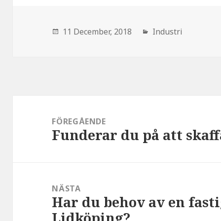
den
11 December, 2018
Industri
Inläggsnavigering
FÖREGÅENDE
Funderar du på att skaf
:
NÄSTA
Har du behov av en fasti
:
Lidköping?